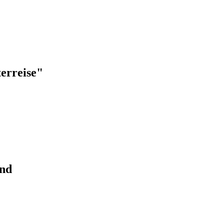
erreise"
end