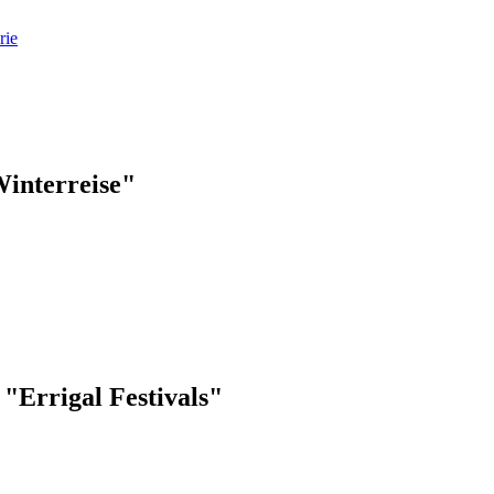
rie
Winterreise"
 "Errigal Festivals"