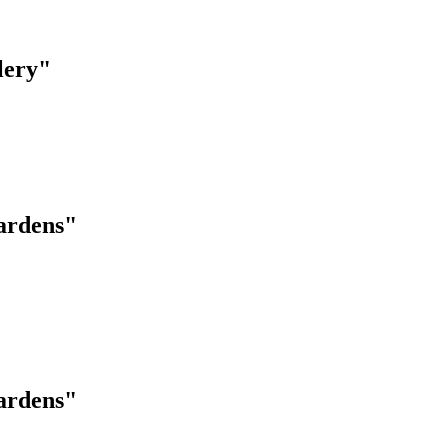
lery"
ardens"
ardens"